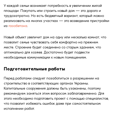
Кровля
Кирпич ручной
У каждой семьи возникает потребность в увеличении жилой
формовки
площади. Покупать или строить новый дом — это дорого и
Клинкерная плитка
трудозатратно. Но есть бюджетный вариант, который можно
реализовать на многих участках — это возведение пристройки
Ступени, крыльцо
из
газобетона
.
Строительные
Новый объект увеличит дом на одну или несколько комнат, что
позволит семье чувствовать себя комфортно на прежнем
смеси
месте. Строение будет соединено со старым зданием, что
оптимально для хозяев. Достаточно будет подвести
необходимые коммуникации к новым помещениям.
Подготовительные работы
Перед работами следует позаботиться о разрешении на
строительство в соответствующих органах Украины.
Капитальные сооружения должны быть узаконены, поэтому
рекомендуем заняться этим вопросом заблаговременно. Для
этого необходимо подготовить проект с помощью специалистов,
что позволит избежать ошибок даже при самостоятельном
исполнении работ.