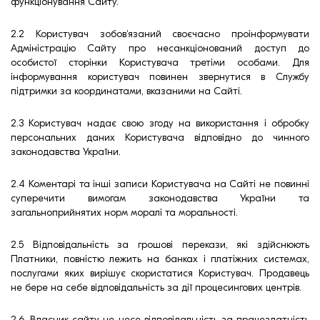
функціонування Сайту.
2.2 Користувач зобов'язаний своєчасно проінформувати
Адміністрацію Сайту про несанкціонований доступ до
особистої сторінки Користувача третіми особами. Для
інформування користувач повинен звернутися в Службу
підтримки за координатами, вказаними на Сайті.
2.3 Користувач надає свою згоду на використання і обробку
персональних даних Користувача відповідно до чинного
законодавства України.
2.4 Коментарі та інші записи Користувача на Сайті не повинні
суперечити вимогам законодавства України та
загальноприйнятих норм моралі та моральності.
2.5 Відповідальність за грошові перекази, які здійснюють
Платники, повністю лежить на банках і платіжних системах,
послугами яких вирішує скористатися Користувач. Продавець
не бере на себе відповідальність за дії процесингових центрів.
2.6. Власник сайту не несе відповідальність за працездатність