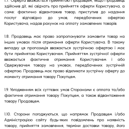
1.7. Оферта вважається прийнятою Продавцем, якщо Продавець
здійснив дії, які свідчать про прийняття оферти Користувача, а
саме: фактично відвантажив товар, приступив до надання
послуг відповідно до умов, передбачених офертою
Користувача, надав рахунок на оплату замовлених товарів.
1.8. Продавець має право запропонувати замовити товар на
інших умовах після отримання оферти Користувача. В такому
випадку ця пропозиція вважається зустрічною офертою і має
бути прийнятою Користувачем. Прийняттям зустрічної оферти
вважається фактичне отримання Користувачем і або
Одержувачем товару на умовах, передбачених зустрічній
офертою. Продавець має право відкликати зустрічну оферту до
моменту отримання товару Покупцем.
1.9. Узгодженням всіх суттєвих умов Сторонами є оплата та/або
фактичне отримання товару Покупцем, а також відвантаження
товару Продавцем.
1.10. Сторони погоджуються, що напрямок Продавцем і/або
Адміністрацією сайту будь-яких повідомлень про наявність
товару, прийняття замовлення, терміни доставки товару, його