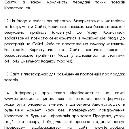
Сайту, а також можливість передачі таких товарів
Користувачеві.
1.2 Ця Угода є публічною офертою. Використовуючи матеріали
та інструменти Сайту, Користувач вважається беззастережно і
безумовно приймає (акцептує) цю Угоду. Користувач
зобов'язаний повністю ознайомитися з умовами цієї Угоди до
реєстрації на Сайті і/або та проставлення символу «пташка».
Реєстрація Користувача на Сайті означає повне і
беззастережне прийняття Угоди (у відповідності зі статтями
641, 642 Цивільного Кодексу України).
1.3 Сайт є платформою для розміщення пропозицій про продаж
товарів.
1.4. Інформація про товар відображається на сайті
www.terracot.ua
є динамічною. Це означає, що інформація
може бути оновлена, змінена і доповнена Адміністрацією в
будь-який момент часу без попереднього повідомлення
Користувача. Будь-яка інформація про товар Продавця, умови
акції, ціни товару, і будь-які інші правила надання послуг
Продавцем відображаються на сайті
www.terracot.ua
.