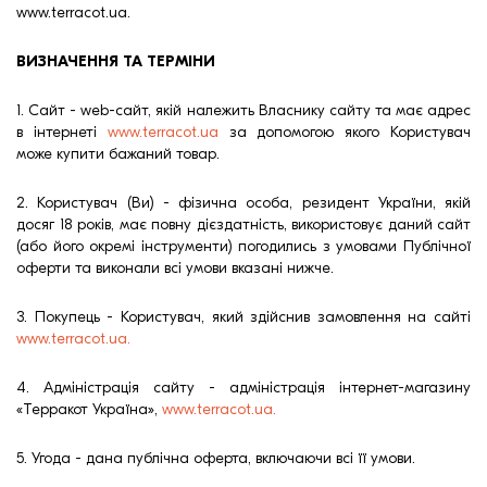
www.terracot.ua.
Кровля
Кирпич ручной
ВИЗНАЧЕННЯ ТА ТЕРМІНИ
формовки
Клинкерная плитка
1. Сайт - web-сайт, якій належить Власнику сайту та має адрес
в інтернеті
www.terracot.ua
за допомогою якого Користувач
Ступени, крыльцо
може купити бажаний товар.
Строительные
2. Користувач (Ви) - фізична особа, резидент України, якій
смеси
досяг 18 років, має повну дієздатність, використовує даний сайт
(або його окремі інструменти) погодились з умовами Публічної
оферти та виконали всі умови вказані нижче.
3. Покупець - Користувач, який здійснив замовлення на сайті
www.terracot.ua
.
4. Адміністрація сайту - адміністрація інтернет-магазину
«Терракот Україна»,
www.terracot.ua
.
5. Угода - дана публічна оферта, включаючи всі її умови.