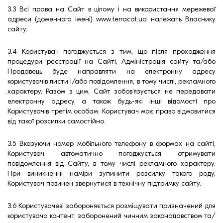
3.3 Всі права на Сайт в цілому і на використання мережевої
адреси (доменного імені) www.terracot.ua належать Власнику
сайту.
3.4 Користувач погоджується з тим, що після проходження
процедури реєстрації на Сайті, Адміністрація сайту та/або
Продавець буде направляти на електронну адресу
користувачів листи і/або повідомлення, в тому числі, рекламного
характеру. Разом з цим, Сайт зобов'язується не передавати
електронну адресу, а також будь-які інші відомості про
Користувачів третім особам. Користувач має право відмовитися
від такої розсилки самостійно.
3.5 Вказуючи номер мобільного телефону в формах на сайті,
Користувач автоматично погоджується отримувати
повідомлення від Сайту, в тому числі рекламного характеру.
При виникненні наміри зупинити розсилку такого роду,
Користувач повинен звернутися в технічну підтримку сайту.
3.6 Користувачеві забороняється розміщувати призначений для
користувача контент, заборонений чинним законодавством та/