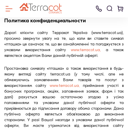
Политика конфиденциальности
Дорогі клієнти сайту Терракот Україна (www.terracot.ua),
просимо звернути увагу на те, що коли ви ставите символ
«пташка» це означає те, що ви ознайомленні та погоджуєтеся з
умовами використання сайту
www.terracot.ua
,
а також
являєтеся акцептом Вами данній публічній оферті.
Простановка символу «пташка» а також використання в будь-
якому вигляді сайту terracot.ua (у тому числі, але не
обмежуючись замовленням Вами товарів та послуг з
використанням сайту
www.terracot.ua,
приймання участі в
Клинкерный к
Клинкерная
Керамические
Керамическая
Клинкерная
Ammonit
Дренажные см
Б
бонусних програмах, акціях, заповнення заявок, форм і так
Кирпич
далі) рахується вашою остаточною згодою з усіма
брусчатка
блоки
черепица
плитка для
Keramik
для систем
К
Керамейя
положеннями та умовами даної публічної оферти та
фасада
мощения
LHL
Брусчатка
прирівнюється до підписання договору обома сторонами. Дана
Газоблок
Черепица
LODE
публічна оферта являється обов'язковою до виконання
ЦПЧ
сторонами. У разі Вашої незгоди з умовами даної публічної
Строительный блок
Лицевой кирп
оферти, Ви маєте утриматися від використання сайту