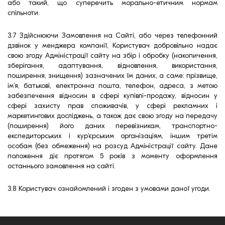
або такий, що суперечить морально-етичним нормам
спільноти.
3.7 Здійснюючи Замовлення на Сайті, або через телефонний
дзвінок у менджера компанії, Користувач добровільно надає
свою згоду Адміністрації сайту на збір і обробку (накопичення,
зберігання, адаптування, відновлення, використання,
поширення, знищення) зазначених їм даних, а саме: прізвище,
ім'я, батькові, електронна пошта, телефон, адреса, з метою
забезпечення відносин в сфері купівлі-продажу, відносин у
сфері захисту прав споживачів, у сфері рекламних і
маркетингових досліджень, а також дає свою згоду на передачу
(поширення) його даних перевізникам, транспортно-
експедиторських і кур'єрським організаціям, іншим третім
особам (без обмеження) на розсуд Адміністрації сайту. Дане
положення діє протягом 5 років з моменту оформлення
останнього замовлення на сайті.
3.8 Користувач ознайомлений і згоден з умовами даної угоди.