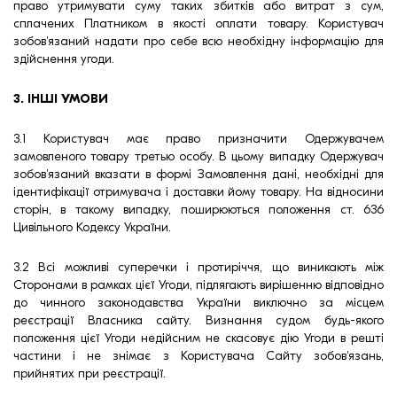
право утримувати суму таких збитків або витрат з сум,
сплачених Платником в якості оплати товару. Користувач
зобов'язаний надати про себе всю необхідну інформацію для
здійснення угоди.
3. ІНШІ УМОВИ
3.1 Користувач має право призначити Одержувачем
замовленого товару третью особу. В цьому випадку Одержувач
зобов'язаний вказати в формі Замовлення дані, необхідні для
ідентифікації отримувача і доставки йому товару. На відносини
сторін, в такому випадку, поширюються положення ст. 636
Цивільного Кодексу України.
3.2 Всі можливі суперечки і протиріччя, що виникають між
Сторонами в рамках цієї Угоди, підлягають вирішенню відповідно
до чинного законодавства України виключно за місцем
реєстрації Власника сайту. Визнання судом будь-якого
положення цієї Угоди недійсним не скасовує дію Угоди в решті
частини і не знімає з Користувача Сайту зобов'язань,
прийнятих при реєстрації.