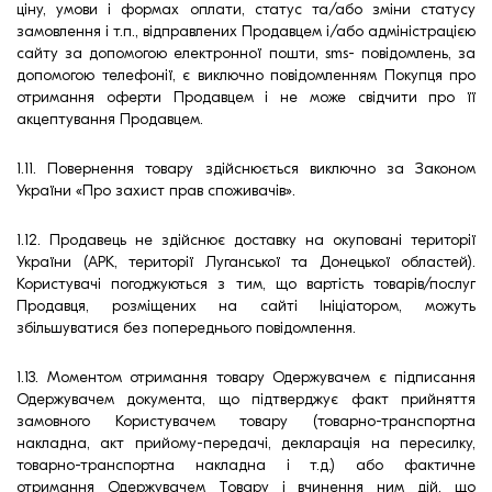
ціну, умови і формах оплати, статус та/або зміни статусу
замовлення і т.п., відправлених Продавцем і/або адміністрацією
сайту за допомогою електронної пошти, sms- повідомлень, за
допомогою телефонії, є виключно повідомленням Покупця про
отримання оферти Продавцем і не може свідчити про її
акцептування Продавцем.
1.11. Повернення товару здійснюється виключно за Законом
України «Про захист прав споживачів».
1.12. Продавець не здійснює доставку на окуповані території
України (АРК, території Луганської та Донецької областей).
Користувачі погоджуються з тим, що вартість товарів/послуг
Продавця, розміщених на сайті Ініціатором, можуть
збільшуватися без попереднього повідомлення.
1.13. Моментом отримання товару Одержувачем є підписання
Одержувачем документа, що підтверджує факт прийняття
замовного Користувачем товару (товарно-транспортна
накладна, акт прийому-передачі, декларація на пересилку,
товарно-транспортна накладна і т.д.) або фактичне
отримання Одержувачем Товару і вчинення ним дій, що