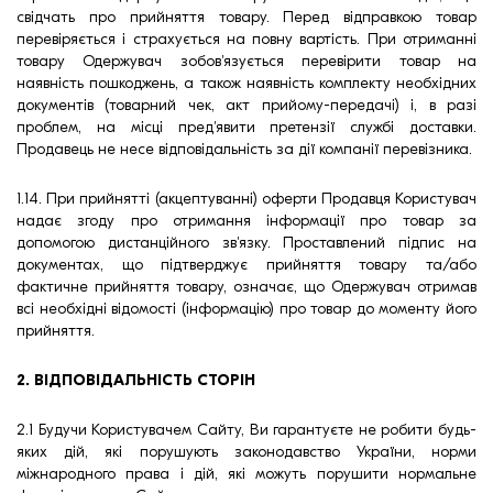
свідчать про прийняття товару. Перед відправкою товар
перевіряється і страхується на повну вартість. При отриманні
товару Одержувач зобов'язується перевірити товар на
наявність пошкоджень, а також наявність комплекту необхідних
документів (товарний чек, акт прийому-передачі) і, в разі
проблем, на місці пред'явити претензії службі доставки.
Продавець не несе відповідальність за дії компанії перевізника.
1.14. При прийнятті (акцептуванні) оферти Продавця Користувач
надає згоду про отримання інформації про товар за
допомогою дистанційного зв'язку. Проставлений підпис на
документах, що підтверджує прийняття товару та/або
фактичне прийняття товару, означає, що Одержувач отримав
всі необхідні відомості (інформацію) про товар до моменту його
прийняття.
2. ВІДПОВІДАЛЬНІСТЬ СТОРІН
2.1 Будучи Користувачем Сайту, Ви гарантуєте не робити будь-
яких дій, які порушують законодавство України, норми
міжнародного права і дій, які можуть порушити нормальне