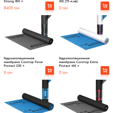
Strong 180 +
165 (75 м.кв)
ЦПЧ
Купити
Купити
Строительный блок
8405
грн
0
грн
Лицевой кирп
Кровля
Кирпич ручной
формовки
Клинкерная плитка
Ступени, крыльцо
Строительные
Гидроизоляционная
Гидроизоляционная
смеси
мембрана Corotop Force
мембрана Corotop Extra
Protect 235 +
Protect 165 +
Купити
Купити
0
грн
0
грн