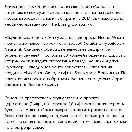
формовки
Клинкерная плитка
Движение в Лос-Анджелесе заставило Илона Маска взять
ситуацию в свои руки. Так родилась идея решения проблемы
пробок в городе Ангелов и … открытия в 2017 году нового дела,
Ступени, крыльцо
необычно названного «The Boring Company».
Строительные
«Скучная компания» - 6-й сумасшедший проект Илона Маска
смеси
после таких известных как Tesla, SpaceX, SolarCity, Hyperloop и
Neuralink. Основная сфера деятельности предприятия –
бурение тоннелей. Построить 30 уровней подземных дорог, по
которым смогут ездить скоростные поезда, машины и даже
Hyperloop – следующая мечта соискателя. Новая линия
соединит Нью-Йорк, Филадельфию, Балтимор и Вашингтон. По
завершению проекта добраться с Вашингтона до Нью-Йорка
составит не более 30 минут.
Основные препятствия к осуществлению проекта –
дороговизна (1 млрд долларов за 1,6 км) и медленная скорость
бурильных машин. Маск намерен сократить расходы за счет
безотходного производства, уменьшения диаметра тоннеля и
использования передовых технологий, в том числе, спецтехники
на электроприводах.