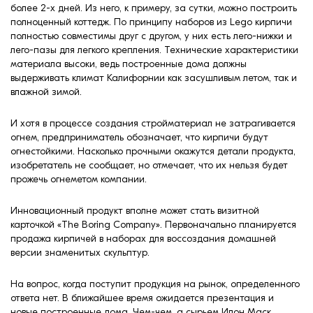
более 2-х дней. Из него, к примеру, за сутки, можно построить
полноценный коттедж. По принципу наборов из Lego кирпичи
полностью совместимы друг с другом, у них есть лего-нижки и
лего-пазы для легкого крепления. Технические характеристики
материала высоки, ведь построенные дома должны
выдерживать климат Калифорнии как засушливым летом, так и
влажной зимой.
И хотя в процессе создания стройматериал не затрагивается
огнем, предприниматель обозначает, что кирпичи будут
огнестойкими. Насколько прочными окажутся детали продукта,
изобретатель не сообщает, но отмечает, что их нельзя будет
прожечь огнеметом компании.
Инновационный продукт вполне может стать визитной
карточкой «The Boring Company». Первоначально планируется
продажа кирпичей в наборах для воссоздания домашней
версии знаменитых скульптур.
На вопрос, когда поступит продукция на рынок, определенного
ответа нет. В ближайшее время ожидается презентация и
новые построенные дома. Чем-чем, а сырьем Илон Маск