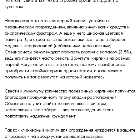
не стоит удивляться, когда стройматериал отпадает по
кусочкам.
Немаловажно то, что клинкерный кирпич устойчив к
механическим повреждениям, влиянию химических средств и
биологическим факторам. А еще у него широкая цветовая
палитра. Для строительства заказчики все чаще выбирают
модель с перфорацией (небольшими неровностями).
Специалисты рекомендуют покупать кирпич с запасом (3-5%),
ведь его придется часто резать. Заметьте, кирпичи из разных
партий могут отличаться по оттенку, поэтому позаботьтесь
приобрести стройматериал одной партии, иначе можете
получить не тот результат, на который надеетесь.
Свести к минимуму количество порезанных кирпичей получится
благодаря продуманному плану кладки расположения.
Обязательно учитывайте толщину швов. При этом,
немаловажен вес забора – для его возведения стоит
подготовить надежный фундамент.
Так как клинкерный кирпич для ограждения нуждается в защите
от осадков - на забор устанавливается козырек.