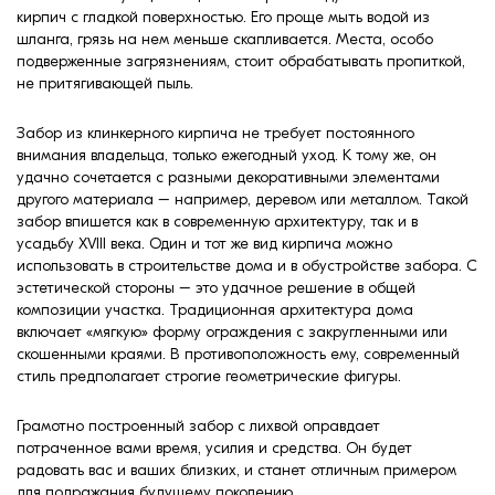
кирпич с гладкой поверхностью. Его проще мыть водой из
шланга, грязь на нем меньше скапливается. Места, особо
подверженные загрязнениям, стоит обрабатывать пропиткой,
не притягивающей пыль.
Забор из клинкерного кирпича не требует постоянного
внимания владельца, только ежегодный уход. К тому же, он
удачно сочетается с разными декоративными элементами
другого материала – например, деревом или металлом. Такой
забор впишется как в современную архитектуру, так и в
усадьбу XVIII века. Один и тот же вид кирпича можно
использовать в строительстве дома и в обустройстве забора. С
эстетической стороны – это удачное решение в общей
композиции участка. Традиционная архитектура дома
включает «мягкую» форму ограждения с закругленными или
скошенными краями. В противоположность ему, современный
стиль предполагает строгие геометрические фигуры.
Грамотно построенный забор с лихвой оправдает
потраченное вами время, усилия и средства. Он будет
радовать вас и ваших близких, и станет отличным примером
для подражания будущему поколению.