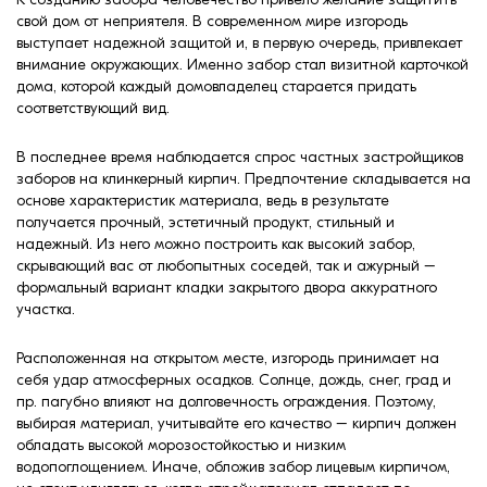
формовки
свой дом от неприятеля. В современном мире изгородь
Клинкерная плитка
выступает надежной защитой и, в первую очередь, привлекает
внимание окружающих. Именно забор стал визитной карточкой
Ступени, крыльцо
дома, которой каждый домовладелец старается придать
соответствующий вид.
Строительные
В последнее время наблюдается спрос частных застройщиков
смеси
заборов на клинкерный кирпич. Предпочтение складывается на
основе характеристик материала, ведь в результате
получается прочный, эстетичный продукт, стильный и
надежный. Из него можно построить как высокий забор,
скрывающий вас от любопытных соседей, так и ажурный –
формальный вариант кладки закрытого двора аккуратного
участка.
Расположенная на открытом месте, изгородь принимает на
себя удар атмосферных осадков. Солнце, дождь, снег, град и
пр. пагубно влияют на долговечность ограждения. Поэтому,
выбирая материал, учитывайте его качество – кирпич должен
обладать высокой морозостойкостью и низким
водопоглощением. Иначе, обложив забор лицевым кирпичом,