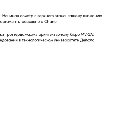
у. Начиная осмотр с верхнего этажа, вашему вниманию
апартаменты роскошного Chanel.
ежит роттердамскому архитектурному бюро MVRDV.
ледований в технологическом университете Делфта,