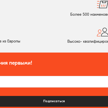
Более 500 наименов
 из Европы
Высоко- квалифициро
ния первыми!
Подписаться