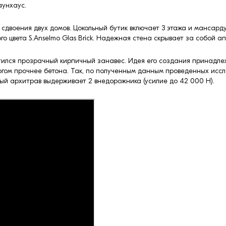
аунхаус.
 сдвоения двух домов. Цокольный бутик включает 3 этажа и мансард
го цвета S.Anselmo Glas Brick. Надежная стена скрывает за собой 
стился прозрачный кирпичный занавес. Идея его создания принадл
ногом прочнее бетона. Так, по полученным данным проведенных исс
ый архитрав выдерживает 2 внедорожника (усилие до 42 000 Н).