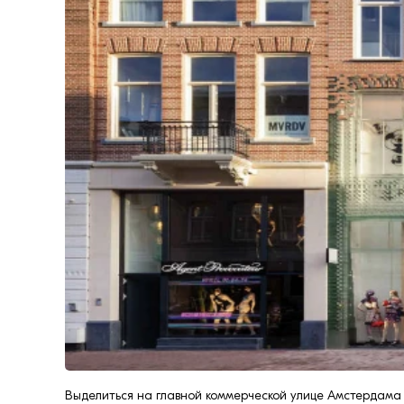
формовки
Клинкерная плитка
Ступени, крыльцо
Строительные
смеси
Выделиться на главной коммерческой улице Амстердама –