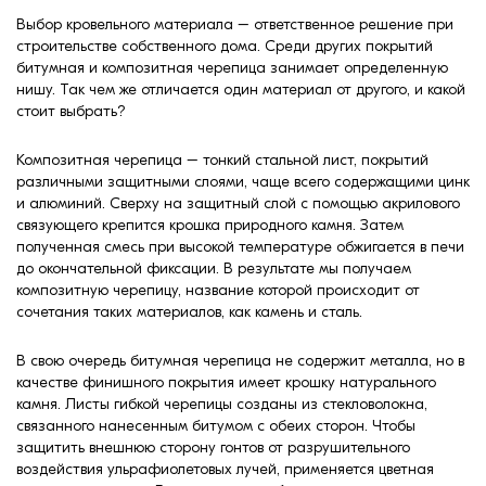
формовки
Выбор кровельного материала – ответственное решение при
Клинкерная плитка
строительстве собственного дома. Среди других покрытий
битумная и композитная черепица занимает определенную
Ступени, крыльцо
нишу. Так чем же отличается один материал от другого, и какой
стоит выбрать?
Строительные
Композитная черепица – тонкий стальной лист, покрытий
смеси
различными защитными слоями, чаще всего содержащими цинк
и алюминий. Сверху на защитный слой с помощью акрилового
связующего крепится крошка природного камня. Затем
полученная смесь при высокой температуре обжигается в печи
до окончательной фиксации. В результате мы получаем
композитную черепицу, название которой происходит от
сочетания таких материалов, как камень и сталь.
В свою очередь битумная черепица не содержит металла, но в
качестве финишного покрытия имеет крошку натурального
камня. Листы гибкой черепицы созданы из стекловолокна,
связанного нанесенным битумом с обеих сторон. Чтобы
защитить внешнюю сторону гонтов от разрушительного
воздействия ульрафиолетовых лучей, применяется цветная