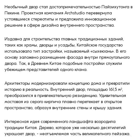
Клинкерная плитка
Необычный двор стал достопримечательностью Пайзихутонга в
Пекине. Проектная компания Archstudio перевернула
Ступени, крыльцо
устоявшиеся стереотипы и предложила инновационное
решение в сфере дизайна внутреннего пространства.
Строительные
Издавна для строительства главных традиционных зданий,
смеси
таких как храмы, дворцы и усадьбы, Китайское государство
использовало тип застройки, называемый «сыхеюань». В его
основу заложено размещение фасада внутри прямоугольного
двора. Так, в Древнем Китае подобные постройки служили
убежищем представителей одного клана.
Архитекторы модернизировали концепцию дома и превратили
историю в реальность. Внутренний двор, площадью 161,5 м²,
преобразился в привлекательную резиденцию. Удивительная
мостовая из серого кирпича плавно перетекает в открытое
пространство, образуя внутренние стены и крышу здания.
Интересная идея современного ландшафта возродила
традиции Китая. Дерево, которое уже несколько десятилетий
украшает двор, - неотъемлемая часть великолепного пейзажа.