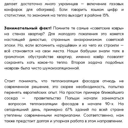
делает достаточно много украинцев – включение газовых
конфорок для обогрева). Если говорить языком цифр и
статистики, то экономия на тепло выходит в районе 15%.
Занимательный факт!
Помните те самые «советские ковры»
на стенах квартир? Для молодого поколения это кажется
настоящей дикостью, странным анахронизмом советской
эпохи. Но, если вспомнить «хрущёвки» и из чего их строили –
всё становится на свои места. Наши бабушки знали толк в
грамотном обустройстве квартир, именно ковёр позволят
сохранять хоть какое-то тепло. Вторая задача подобных
«ковров» была чисто шумоизоляционной.
Стоит понимать, что теплоизоляция фасадов отнюдь не
современное решение, это скорее необходимость, попытка
перенять европейских опыт. На простом примере ближайшего
соседа – правительство Польши начали заниматься
вопросом теплоизоляции фасадов в начале 90-x. На
сегодняшний день, примерно 67% зданий по всей стране
утеплены современными материалами. Соответственно, нам
также предстоит долгая и упорная работа в этом направлении.