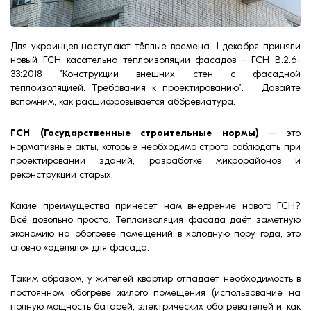
формовки
Клинкерная плитка
Ступени, крыльцо
Для украинцев наступают тёплые времена. 1 декабря приняли
новый ГСН касательно теплоизоляции фасадов - ГСН В.2.6-
33:2018 "Конструкции внешних стен с фасадной
Строительные
теплоизоляцией. Требования к проектированию". Давайте
смеси
вспомним, как расшифровывается аббревиатура.
ГСН (Государственные строительные нормы)
– это
нормативные акты, которые необходимо строго соблюдать при
проектировании зданий, разработке микрорайонов и
реконструкции старых.
Какие преимущества принесет нам внедрение нового ГСН?
Всё довольно просто. Теплоизоляция фасада даёт заметную
экономию на обогреве помещений в холодную пору года, это
словно «оделяло» для фасада.
Таким образом, у жителей квартир отпадает необходимость в
постоянном обогреве жилого помещения (использование на
полную мощность батарей, электрических обогревателей и, как