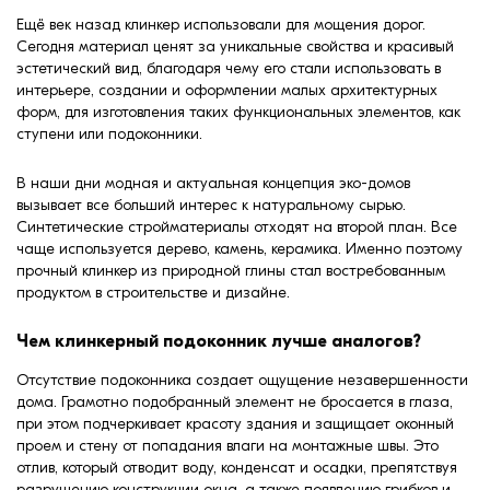
формовки
Ещё век назад клинкер использовали для мощения дорог.
Клинкерная плитка
Сегодня материал ценят за уникальные свойства и красивый
эстетический вид, благодаря чему его стали использовать в
Ступени, крыльцо
интерьере, создании и оформлении малых архитектурных
форм, для изготовления таких функциональных элементов, как
ступени или подоконники.
Строительные
смеси
В наши дни модная и актуальная концепция эко-домов
вызывает все больший интерес к натуральному сырью.
Синтетические стройматериалы отходят на второй план. Все
чаще используется дерево, камень, керамика. Именно поэтому
прочный клинкер из природной глины стал востребованным
продуктом в строительстве и дизайне.
Чем клинкерный подоконник лучше аналогов?
Отсутствие подоконника создает ощущение незавершенности
дома. Грамотно подобранный элемент не бросается в глаза,
при этом подчеркивает красоту здания и защищает оконный
проем и стену от попадания влаги на монтажные швы. Это
отлив, который отводит воду, конденсат и осадки, препятствуя
разрушению конструкции окна, а также появлению грибков и