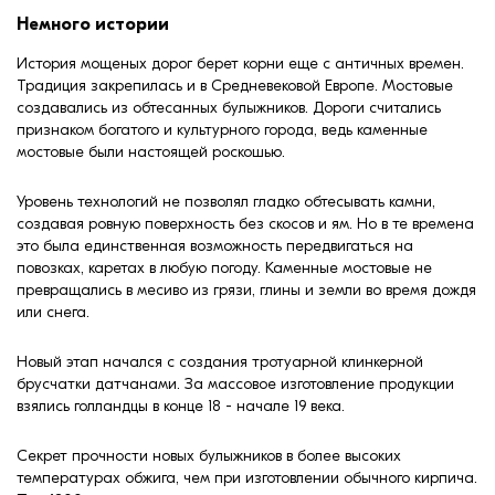
формовки
Немного истории
Клинкерная плитка
История мощеных дорог берет корни еще с античных времен.
Традиция закрепилась и в Средневековой Европе. Мостовые
Ступени, крыльцо
создавались из обтесанных булыжников. Дороги считались
признаком богатого и культурного города, ведь каменные
Строительные
мостовые были настоящей роскошью.
смеси
Уровень технологий не позволял гладко обтесывать камни,
создавая ровную поверхность без скосов и ям. Но в те времена
это была единственная возможность передвигаться на
повозках, каретах в любую погоду. Каменные мостовые не
превращались в месиво из грязи, глины и земли во время дождя
или снега.
Новый этап начался с создания тротуарной клинкерной
брусчатки датчанами. За массовое изготовление продукции
взялись голландцы в конце 18 - начале 19 века.
Секрет прочности новых булыжников в более высоких
температурах обжига, чем при изготовлении обычного кирпича.