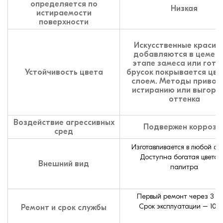
определяется по
Низкая
истираемости
поверхности
Искусственные красит
добавляются в цемент
этапе замеса или гото
Устойчивость цвета
брусок покрывается цв
слоем. Методы привод
истиранию или выгора
оттенка
Воздействие агрессивных
Подвержен коррози
сред
Изготавливается в любой ф
Доступна богатая цветов
Внешний вид
палитра
Первый ремонт через 3 го
Срок эксплуатации – 10 ле
Ремонт и срок службы