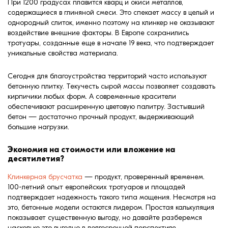
При 1200 градусах плавится кварц и окиси металлов,
содержащиеся в глиняной смеси. Это спекает массу в целый и
однородный слиток, именно поэтому на клинкер не оказывают
воздействие внешние факторы. В Европе сохранились
тротуары, созданные еще в начале 19 века, что подтверждает
уникальные свойства материала.
Сегодня для благоустройства территорий часто используют
бетонную плитку. Текучесть сырой массы позволяет создавать
кирпичики любых форм. А современные красители
обеспечивают расширенную цветовую палитру. Застывший
бетон — достаточно прочный продукт, выдерживающий
большие нагрузки.
Экономия на стоимости или вложение на
десятилетия?
Клинкерная брусчатка
— продукт, проверенный временем.
100-летний опыт европейских тротуаров и площадей
подтверждает надежность такого типа мощения. Несмотря на
это, бетонные модели остаются лидером. Простая калькуляция
показывает существенную выгоду, но давайте разберемся
насколько это выгодно в долгосрочной перспективе.