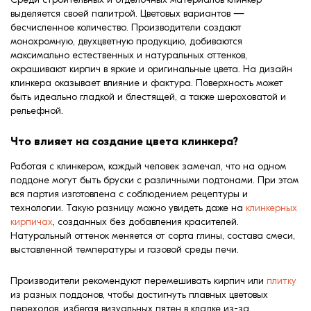
формовки
выделяется своей палитрой. Цветовых вариантов —
Клинкерная плитка
бесчисленное количество. Производители создают
монохромную, двухцветную продукцию, добиваются
Ступени, крыльцо
максимально естественных и натуральных оттенков,
окрашивают кирпич в яркие и оригинальные цвета. На дизайн
клинкера оказывает влияние и фактура. Поверхность может
Строительные
быть идеально гладкой и блестящей, а также шероховатой и
смеси
рельефной.
Что влияет на создание цвета клинкера?
Работая с клинкером, каждый человек замечал, что на одном
поддоне могут быть бруски с различными подтонами. При этом
вся партия изготовлена с соблюдением рецептуры и
технологии. Такую разницу можно увидеть даже на
клинкерных
кирпичах
, созданных без добавления красителей.
Натуральный оттенок меняется от сорта глины, состава смеси,
выставленной температуры и газовой среды печи.
Производители рекомендуют перемешивать кирпич или
плитку
из разных поддонов, чтобы достигнуть плавных цветовых
переходов, избегая визуальных пятен в кладке из-за