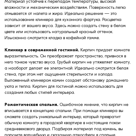
Материал устойчив к перепадам температуры, высокой
влажности и механическим воздействиям. Поверхность легко
отмывается от налета и жира. Идеально решение — это
использование клинкера для кухонного фартука. Расцветка
зависит от вашего вкуса. Здесь можно создать стену в белом
цвете или использовать натуральный красный оттенок.
Изысканно смотрится кладка в кофейной гамме.
Клинкер в современной гостиной.
Кирпич придает комнате
выразительность. Он преображает пространство, привнося в
него тонкое чувство вкуса. Грубый кирпич не утяжеляет комнату,
а наоборот делает ее элегантной. Идеально смотрится белая
стена, при этом нет ощущения стерильности и холода.
Выложенный клинкером камин создает обстановку домашнего
уюта и тепла. Кирпич для гостиной можно использовать для
создания любых стилей интерьера.
Романтическая спальня.
Ошибочное мнение, что кирпич не
вписывается в концепцию спальни. При помощи клинкера вы
сможете создать уникальный интерьер, который превратит
обычную комнату в городской квартире в настоящие покои
средневекового дворца. Подбирая материал под камень, вы
получите волшебную и сказочную атмосферу в спальне.