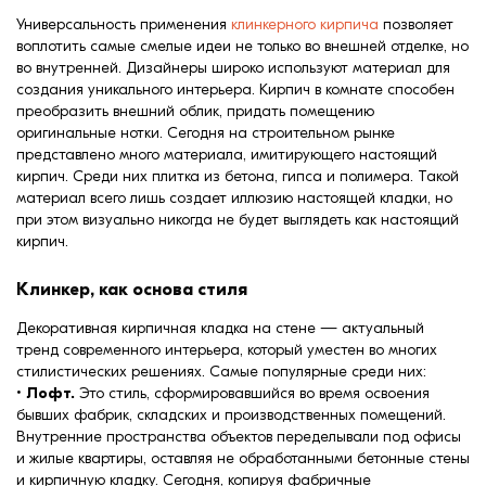
формовки
Универсальность применения
клинкерного кирпича
позволяет
Клинкерная плитка
воплотить самые смелые идеи не только во внешней отделке, но
во внутренней. Дизайнеры широко используют материал для
Ступени, крыльцо
создания уникального интерьера. Кирпич в комнате способен
преобразить внешний облик, придать помещению
Строительные
оригинальные нотки. Сегодня на строительном рынке
представлено много материала, имитирующего настоящий
смеси
кирпич. Среди них плитка из бетона, гипса и полимера. Такой
материал всего лишь создает иллюзию настоящей кладки, но
при этом визуально никогда не будет выглядеть как настоящий
кирпич.
Клинкер, как основа стиля
Декоративная кирпичная кладка на стене — актуальный
тренд современного интерьера, который уместен во многих
стилистических решениях. Самые популярные среди них:
•
Лофт.
Это стиль, сформировавшийся во время освоения
бывших фабрик, складских и производственных помещений.
Внутренние пространства объектов переделывали под офисы
и жилые квартиры, оставляя не обработанными бетонные стены
и кирпичную кладку. Сегодня, копируя фабричные