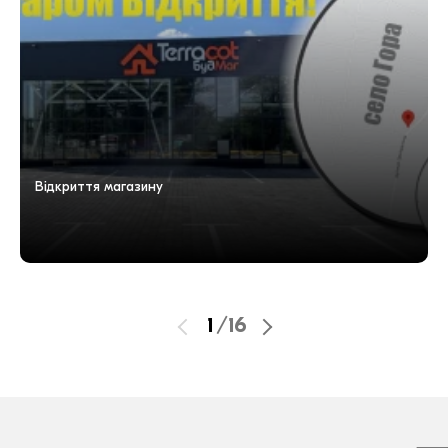
Відкриття магазину
1
/
16