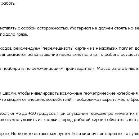
 работы.
ествлять с особой осторожностью. Материал не должен стоять на зе
опадала грязь.
ходов, рекомендуем "перемешивать" кирпич из нескольких паллет, д
редполагается использование нескольких палитр, то работы осущес
ше подбирать по рекомендациям производителя. Масса изготавливает
и швами, чтобы нивелировать возможные геометрические колебания 
ите кладки от внешних воздействий. Необходимо покрыть место брез
бот: от +5 до +30 градусов. При опускании термометра ниже этих
его нужно удалить из кладки. Перед работой кирпич обязательно вы
о. Не должно оставаться пустот. Если кирпич лег неровно, то лучш