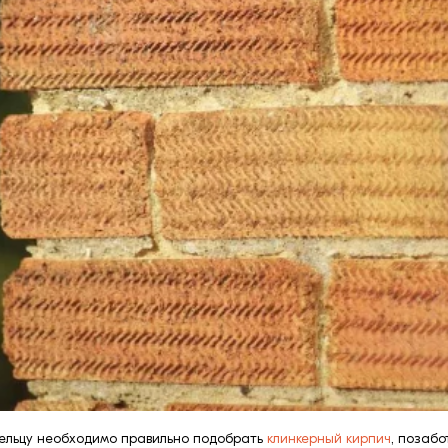
адельцу необходимо правильно подобрать
клинкерный кирпич
, позабо