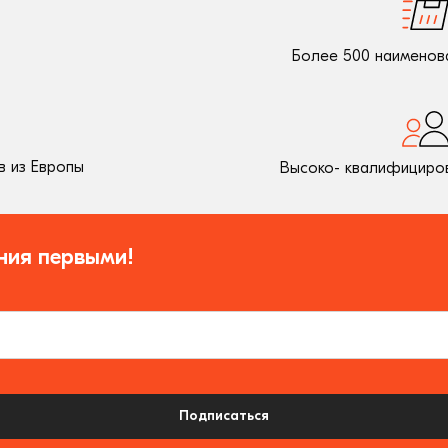
Более 500 наименов
 из Европы
Высоко- квалифициро
ния первыми!
Подписаться