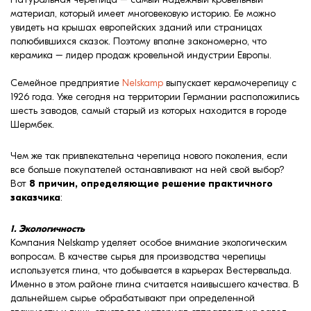
Кирпич ручной
материал, который имеет многовековую историю. Ее можно
формовки
увидеть на крышах европейских зданий или страницах
Клинкерная плитка
полюбившихся сказок. Поэтому вполне закономерно, что
керамика – лидер продаж кровельной индустрии Европы.
Ступени, крыльцо
Семейное предприятие
Nelskamp
выпускает керамочерепицу с
1926 года. Уже сегодня на территории Германии расположились
Строительные
шесть заводов, самый старый из которых находится в городе
смеси
Шермбек.
Чем же так привлекательна черепица нового поколения, если
все больше покупателей останавливают на ней свой выбор?
Вот
8 причин, определяющие решение практичного
заказчика
:
1. Экологичность
Компания Nelskamp уделяет особое внимание экологическим
вопросам. В качестве сырья для производства черепицы
используется глина, что добывается в карьерах Вестервальда.
Именно в этом районе глина считается наивысшего качества. В
дальнейшем сырье обрабатывают при определенной