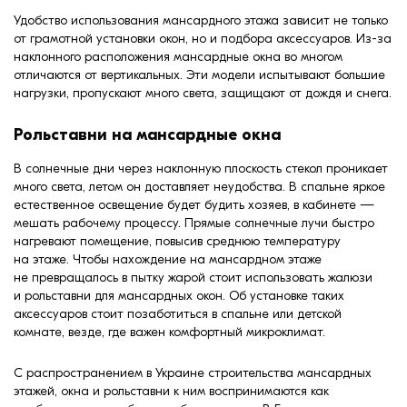
формовки
Удобство использования мансардного этажа зависит не только
Клинкерная плитка
от грамотной установки окон, но и подбора аксессуаров. Из-за
наклонного расположения мансардные окна во многом
отличаются от вертикальных. Эти модели испытывают большие
Ступени, крыльцо
нагрузки, пропускают много света, защищают от дождя и снега.
Строительные
Рольставни на мансардные окна
смеси
В солнечные дни через наклонную плоскость стекол проникает
много света, летом он доставляет неудобства. В спальне яркое
естественное освещение будет будить хозяев, в кабинете —
мешать рабочему процессу. Прямые солнечные лучи быстро
нагревают помещение, повысив среднюю температуру
на этаже. Чтобы нахождение на мансардном этаже
не превращалось в пытку жарой стоит использовать жалюзи
и рольставни для мансардных окон. Об установке таких
аксессуаров стоит позаботиться в спальне или детской
комнате, везде, где важен комфортный микроклимат.
С распространением в Украине строительства мансардных
этажей, окна и рольставни к ним воспринимаются как