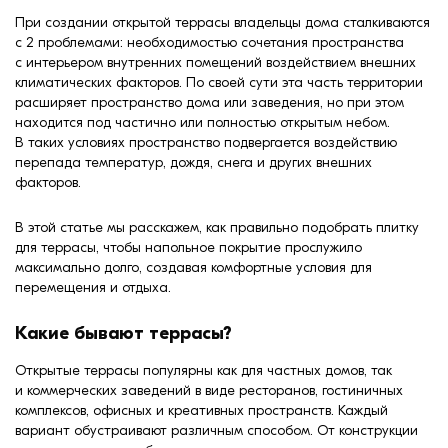
Кровля
Кирпич ручной
При создании открытой террасы владельцы дома сталкиваются
формовки
с 2 проблемами: необходимостью сочетания пространства
Клинкерная плитка
с интерьером внутренних помещений воздействием внешних
климатических факторов. По своей сути эта часть территории
Ступени, крыльцо
расширяет пространство дома или заведения, но при этом
находится под частично или полностью открытым небом.
В таких условиях пространство подвергается воздействию
Строительные
перепада температур, дождя, снега и других внешних
смеси
факторов.
В этой статье мы расскажем, как правильно подобрать плитку
для террасы, чтобы напольное покрытие прослужило
максимально долго, создавая комфортные условия для
перемещения и отдыха.
Какие бывают террасы?
Открытые террасы популярны как для частных домов, так
и коммерческих заведений в виде ресторанов, гостиничных
комплексов, офисных и креативных пространств. Каждый
вариант обустраивают различным способом. От конструкции