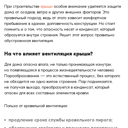
формовки
При строительстве
крыши
особое внимание уделяется защите
Клинкерная плитка
дома от осадков, ветра и других внешних факторов. Это
правильный подход, ведь от этого зависит комфортное
Ступени, крыльцо
пребывание в здании, долговечность конструкции. Но стоит
помнить и о том, что опасность несет и конденсат, который
образуется внутри строения. Решит этот вопрос правильно
Строительные
обустроенная вентиляция.
смеси
На что влияет вентиляция крыши?
Для дома опасна влага, не только проникающая изнутри,
но появляющаяся в процессе жизнедеятельности человека.
Парообразование — это естественный процесс, без которого
не обходится ни одно жилое строение. Пар поднимается,
не получая выхода, преобразуется в конденсат, который
опасен для всех составных элементов кровли.
Польза от кровельной вентиляции:
продление срока службы кровельного пирога;
обеспечение стойкости и прочности деревянных