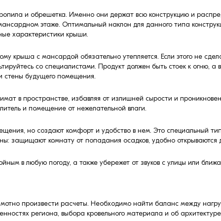
опила и обрешетка. Именно они держат всю конструкцию и распред
мансардном этаже. Оптимальный наклон для данного типа конструкц
ные характеристики крыши.
тому крыша с мансардой обязательно утепляется. Если этого не сде
тируйтесь со специалистами. Продукт должен быть стоек к огню, а 
 и стены будущего помещения.
мат в пространстве, избавляя от излишней сырости и проникновен
литель и помещение от нежелательной влаги.
щения, но создают комфорт и удобство в нем. Это специальный тип
ы: защищают комнату от попадания осадков, удобно открываются 
йным в любую погоду, а также убережет от звуков с улицы или ближ
мотно произвести расчеты. Необходимо найти баланс между нагру
енностях региона, выбора кровельного материала и об архитектуре