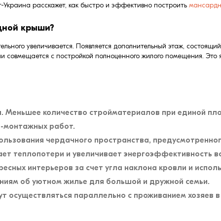
-Украина расскажет, как быстро и эффективно построить
мансардн
дной крыши?
льного увеличивается. Появляется дополнительный этаж, состоящий 
ши совмещается с постройкой полноценного жилого помещения. Это 
я. Меньшее количество стройматериалов при единой пл
о-монтажных работ.
пользования чердачного пространства, предусмотренно
ет теплопотери и увеличивает энергоэффективность вс
есных интерьеров за счет угла наклона кровли и испол
ниям об уютном жилье для большой и дружной семьи.
 осуществляться параллельно с проживанием хозяев в 