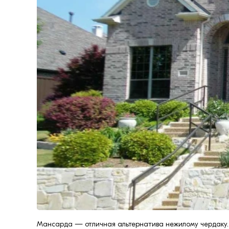
формовки
Клинкерная плитка
Ступени, крыльцо
Строительные
смеси
Мансарда — отличная альтернатива нежилому чердаку. 