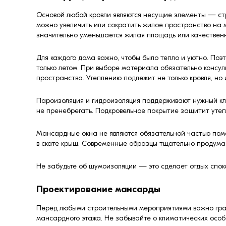
Основой любой кровли являются несущие элементы — стр
можно увеличить или сократить жилое пространство на 
значительно уменьшается жилая площадь или качествен
Для каждого дома важно, чтобы было тепло и уютно. Поэ
только летом. При выборе материала обязательно консуль
пространства. Утеплению подлежит не только кровля, но
Пароизоляция и гидроизоляция поддерживают нужный кли
не пренебрегать. Подкровельное покрытие защитит утеп
Мансардные окна не являются обязательной частью поме
в скате крыш. Современные образцы тщательно продуман
Не забудьте об шумоизоляции — это сделает отдых споко
Проектирование мансарды
Перед любыми строительными мероприятиями важно гра
мансардного этажа. Не забывайте о климатических особ