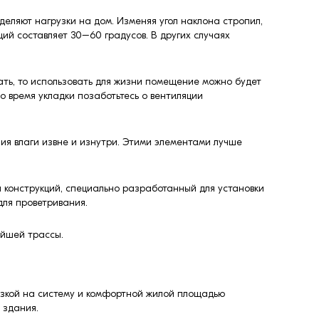
еляют нагрузки на дом. Изменяя угол наклона стропил,
ий составляет 30–60 градусов. В других случаях
лать, то использовать для жизни помещение можно будет
во время укладки позаботьтесь о вентиляции
ия влаги извне и изнутри. Этими элементами лучше
 конструкций, специально разработанный для установки
для проветривания.
айшей трассы.
зкой на систему и комфортной жилой площадью
 здания.