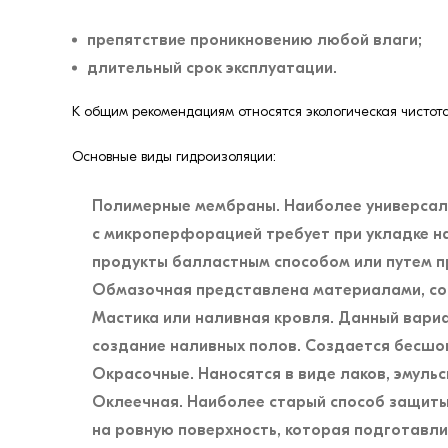
препятствие проникновению любой влаги;
длительный срок эксплуатации.
К общим рекомендациям относятся экологическая чистот
Основные виды гидроизоляции:
Полимерные мембраны. Наиболее универсал
с микроперфорацией требует при укладке на
продукты балластным способом или путем пр
Обмазочная представлена материалами, сод
Мастика или наливная кровля. Данный вариа
создание наливных полов. Создается бесшов
Окрасочные. Наносятся в виде лаков, эмульси
Оклеечная. Наиболее старый способ защиты
на ровную поверхность, которая подготавли