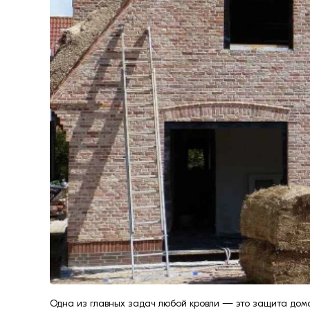
формовки
Клинкерная плитка
Ступени, крыльцо
Строительные
смеси
Одна из главных задач любой кровли — это защита дома