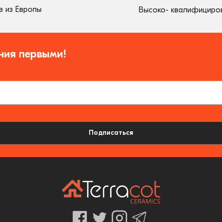
 из Европы
Высоко- квалифициро
ния первыми!
Подписаться