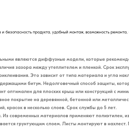
а и безопасность продукта, удобный монтаж, возможность ремонта,
ьными являются диффузные модели, которые рекомендо
личия зазора между утеплителем и пленкой. Срок экспл
иклеивания. Это зависит от типа материала и угла накл
ержащими битум. Недолговечный способ защиты, которы
нт оптимален для плоских крыш или конструкций с мин
ное покрытие на деревянной, бетонной или металличес
й, красок в несколько слоев. Срок службы до 5 лет.
. Из современных материалов применяют полиэтилен, и
вается грунтующим слоем. Листы монтируют в нахлест.