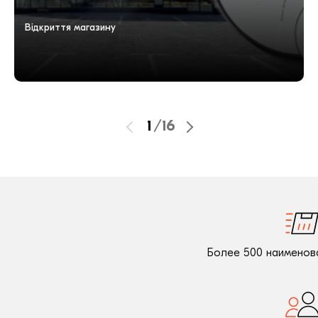
Відкриття магазину
1
/
16
Более 500 наименов