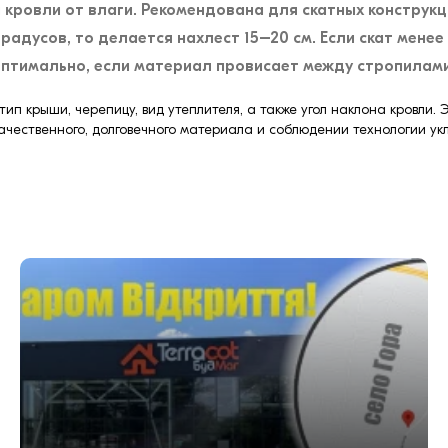
 кровли от влаги. Рекомендована для скатных конструк
радусов, то делается нахлест 15–20 см. Если скат менее
 Оптимально, если материал провисает между стропилами
п крыши, черепицу, вид утеплителя, а также угол наклона кровли. Э
ачественного, долговечного материала и соблюдении технологии у