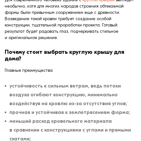
формовки
необычно, хотя для многих народов строения обтекаемой
Клинкерная плитка
формы были привычным сооружением еще с древности.
Возведение такой кровли требует создание особой
конструкции, тщательной проработки проекта. Готовый
Ступени, крыльцо
результат будет радовать глаз, подчеркивать стильное
и оригинальное решение.
Строительные
смеси
Почему стоит выбрать круглую крышу для
дома?
Главные преимущества:
устойчивость к сильным ветрам, ведь потоки
воздуха огибают конструкцию, минимально
воздействуя на кровлю из-за отсутствия углов;
прочная и устойчивая к землетрясениям форма;
меньший расход кровельного материала
в сравнении с конструкциями с углами и прямыми
скатами;