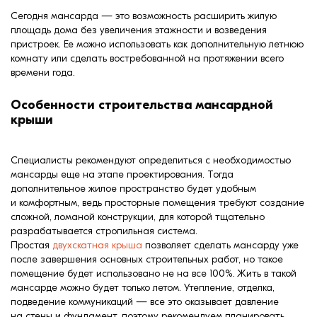
формовки
Сегодня мансарда — это возможность расширить жилую
Клинкерная плитка
площадь дома без увеличения этажности и возведения
пристроек. Ее можно использовать как дополнительную летнюю
Ступени, крыльцо
комнату или сделать востребованной на протяжении всего
времени года.
Строительные
Особенности строительства мансардной
смеси
крыши
Специалисты рекомендуют определиться с необходимостью
мансарды еще на этапе проектирования. Тогда
дополнительное жилое пространство будет удобным
и комфортным, ведь просторные помещения требуют создание
сложной, ломаной конструкции, для которой тщательно
разрабатывается стропильная система.
Простая
двухскатная крыша
позволяет сделать мансарду уже
после завершения основных строительных работ, но такое
помещение будет использовано не на все 100%. Жить в такой
мансарде можно будет только летом. Утепление, отделка,
подведение коммуникаций — все это оказывает давление
на стены и фундамент, поэтому рекомендуем планировать