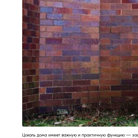
формовки
Клинкерная плитка
Ступени, крыльцо
Строительные
смеси
Цоколь дома имеет важную и практичную функцию — защи