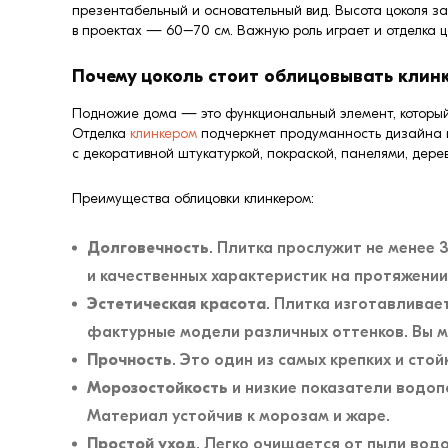
презентабельный и основательный вид. Высота цоколя за
в проектах — 60–70 см. Важную роль играет и отделка ц
Почему цоколь стоит облицовывать клин
Подножие дома — это функциональный элемент, который в
Отделка
клинкером
подчеркнет продуманность дизайна и
с декоративной штукатуркой, покраской, панелями, дере
Преимущества облицовки клинкером:
Долговечность
. Плитка прослужит не менее 
и качественных характеристик на протяжении
Эстетическая красота
. Плитка изготавливае
фактурные модели различных оттенков. Вы м
Прочность
. Это один из самых крепких и ст
Морозостойкость
и низкие показатели водоп
Материал устойчив к морозам и жаре.
Простой уход
. Легко очищается от пыли водо