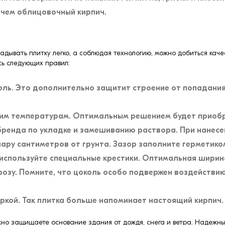
 чем облицовочный кирпич.
адывать плитку легко, а соблюдая технологию, можно добиться каче
сь следующих правил:
ль. Это дополнительно защитит строение от попадания 
зким температурам. Оптимальным решением будет приобр
енда по укладке и замешиванию раствора. При нанесен
пару сантиметров от грунта. Зазор заполните герметико
используйте специальные крестики. Оптимальная ширина
розу. Помните, что цоколь особо подвержен воздействи
ркой. Так плитка больше напоминает настоящий кирпич.
ежно защищаете основание здания от дождя, снега и ветра. Надеж