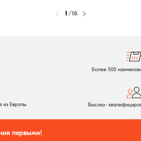
1
/
16
Более 500 наименов
 из Европы
Высоко- квалифициро
ния первыми!