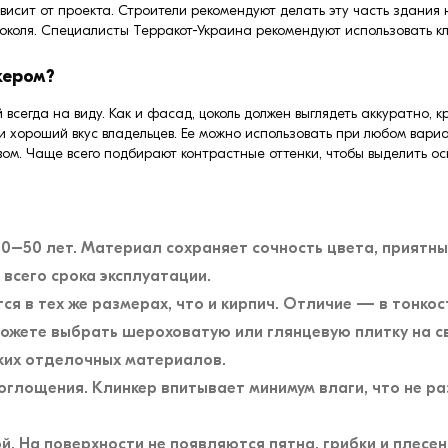
висит от проекта. Строители рекомендуют делать эту часть здания 
околя. Специалисты Терракот-Украина рекомендуют использовать кл
кером?
сегда на виду. Как и фасад, цоколь должен выглядеть аккуратно, к
 хороший вкус владельцев. Ее можно использовать при любом вари
вом. Чаще всего подбирают контрастные оттенки, чтобы выделить ос
30–50 лет. Материал сохраняет сочность цвета, приятны
 всего срока эксплуатации.
тся в тех же размерах, что и кирпич. Отличие — в тонк
ожете выбрать шероховатую или глянцевую плитку на св
ойких отделочных материалов.
оглощения. Клинкер впитывает минимум влаги, что не р
й. На поверхности не появляются пятна, грибки и плесен