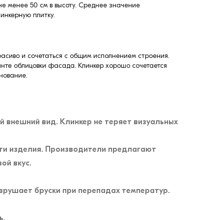
не менее 50 см в высоту. Среднее значение
инкерную плитку.
расиво и сочетаться с общим исполнением строения.
анте облицовки фасада. Клинкер хорошо сочетается
нование.
й внешний вид. Клинкер не теряет визуальных
ости изделия. Производители предлагают
ой вкус.
азрушает бруски при перепадах температур.
ь.