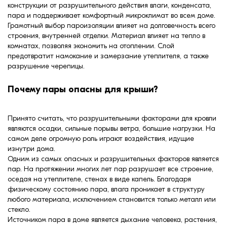
формовки
конструкции от разрушительного действия влаги, конденсата,
Клинкерная плитка
пара и поддерживает комфортный микроклимат во всем доме.
Грамотный выбор пароизоляции влияет на долговечность всего
строения, внутренней отделки. Материал влияет на тепло в
Ступени, крыльцо
комнатах, позволяя экономить на отоплении. Слой
предотвратит намокание и замерзание утеплителя, а также
Строительные
разрушение черепицы.
смеси
Почему пары опасны для крыши?
Принято считать, что разрушительными факторами для кровли
являются осадки, сильные порывы ветра, большие нагрузки. На
самом деле огромную роль играют воздействия, идущие
изнутри дома.
Одним из самых опасных и разрушительных факторов является
пар. На протяжении многих лет пар разрушает все строение,
оседая на утеплителе, стенах в виде капель. Благодаря
физическому состоянию пара, влага проникает в структуру
любого материала, исключением становится только металл или
стекло.
Источником пара в доме является дыхание человека, растения,