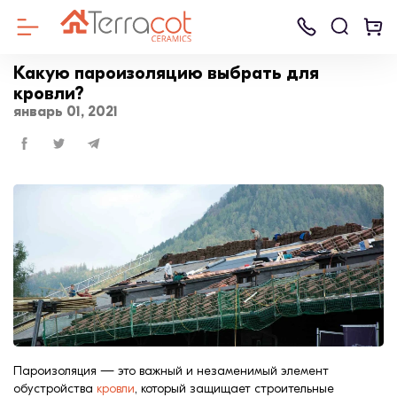
Какую пароизоляцию выбрать для
кровли?
январь 01, 2021
Клинкерный к
Клинкерная
Керамические
Керамическая
Клинкерная
Ammonit
Дренажные см
Б
Кирпич
брусчатка
блоки
черепица
плитка для
Keramik
для систем
К
Керамейя
фасада
мощения
LHL
Брусчатка
Газоблок
Черепица
LODE
ЦПЧ
Строительный блок
Лицевой кирп
Пароизоляция — это важный и незаменимый элемент
Кровля
Кирпич ручной
обустройства
кровли
, который защищает строительные