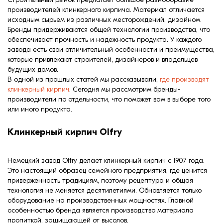
формовки
производителей клинкерного кирпича. Материал отличается
Клинкерная плитка
исходным сырьем из различных месторождений, дизайном.
Бренды придерживаются общей технологии производства, что
Ступени, крыльцо
обеспечивает прочность и надежность продукта. У каждого
завода есть свои отличительный особенности и преимущества,
которые привлекают строителей, дизайнеров и владельцев
Строительные
будущих домов.
смеси
В одной из прошлых статей мы рассказывали,
где производят
клинкерный кирпич
. Сегодня мы рассмотрим бренды-
производители по отдельности, что поможет вам в выборе того
или иного продукта.
Клинкерный кирпич Olfry
Немецкий завод Olfry делает клинкерный кирпич с 1907 года.
Это настоящий образец семейного предприятия, где ценится
приверженность традициям, поэтому рецептура и общая
технология не меняется десятилетиями. Обновляется только
оборудование на производственных мощностях. Главной
особенностью бренда является производство материала
пропиткой, защищающей от высолов.