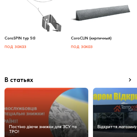
CoroSPIN typ 513
CoroCLIN (кирпичный)
под заказ
под заказ
В статьях
Постіно діючи знижки для ЗСУ та
Відкриття магазину
ТРО!