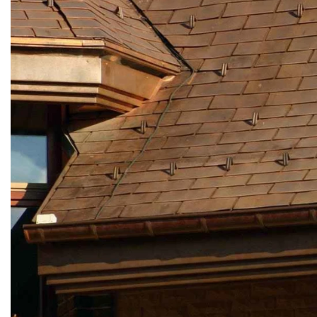
Кирпич ручной
формовки
Клинкерная плитка
Ступени, крыльцо
Строительные
смеси