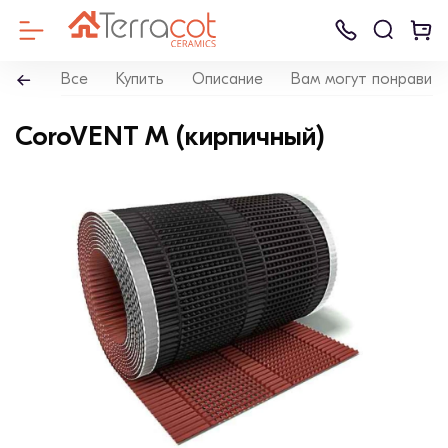
Все
Купить
Описание
Вам могут понравит
CoroVENT M (кирпичный)
Клинкерный к
Клинкерная
Керамические
Керамическая
Клинкерная
Ammonit
Дренажные см
Б
Кирпич
брусчатка
блоки
черепица
плитка для
Keramik
для систем
К
Керамейя
фасада
мощения
LHL
Брусчатка
Газоблок
Черепица
LODE
ЦПЧ
Строительный блок
Лицевой кирп
Кровля
Кирпич ручной