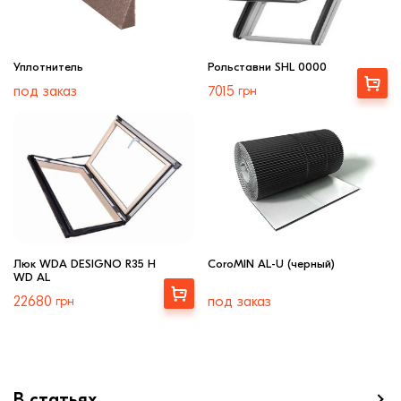
Уплотнитель
Рольставни SHL 0000
Выбрать
под заказ
7015
грн
Люк WDA DESIGNO R35 H
CoroMIN AL-U (черный)
WD AL
Выбрать
22680
грн
под заказ
В статьях