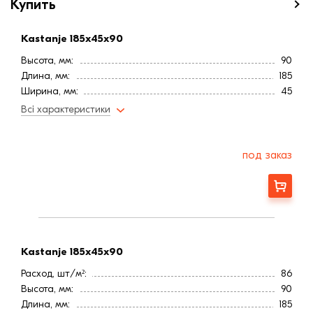
Купить
Kastanje 185x45x90
Высота, мм:
90
Длина, мм:
185
Ширина, мм:
45
Расход, шт/м²:
86
Всі характеристики
Страна:
Бельгия
Цвет
Коричневый
Фактура
Состаренная
под заказ
Заказать
Kastanje 185x45x90
Расход, шт/м²:
86
Высота, мм:
90
Длина, мм:
185