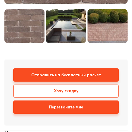
формовки
Клинкерная плитка
Ступени, крыльцо
Строительные
смеси
Отправить на бесплатный расчет
Хочу скидку
Перезвоните мне