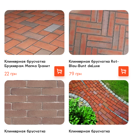
Клинкерная брусчатка
Клинкерная брусчатка Rot-
Бруккерам Магма Гранит
Blau-Bunt deLuxe
Выбрать
Купити
22
грн
79
грн
Клинкерная брусчатка
Клинкерная брусчатка