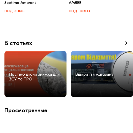
Septima Amarant
AMBER
под заказ
под заказ
В статьях
Постіно діючи знижки для
Відкриття магазину
ЗСУ та ТРО!
Просмотренные