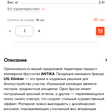
Вес, кг:
2,41
Ширина, мм:
100
Всі характеристики
Расход, шт/м²:
48
Штук на поддоне:
720
80
грн
Остаток на складе:
56 шт.
Страна:
Германия
Цвет
Пестрый
Купити
Фактура
Гладкая
Описание
Оригинальность вашей придомовой территории придаст
клинкерная брусчатка
ANTIKA
. Продукция немецкого бренда
LHL Klinkier
— это яркие и надежные решения для
благоустройства участка. Изюминкой коллекции является
пестрая, градиентная расцветка. Одни бруски имеют
натуральный красный оттенок, а другие — переливающуюся
гамму синего спектра, что создает стильный художественный
эффект. Материал можно выкладывать с дизайнерским
рисунком, подчеркивающем утонченный вкус владельцев.