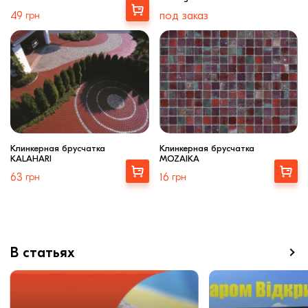
Купити
49
грн
под заказ
Клинкерная брусчатка
Клинкерная брусчатка
KALAHARI
MOZAIKA
Выбрать
Купити
63
грн
16
грн
В статьях