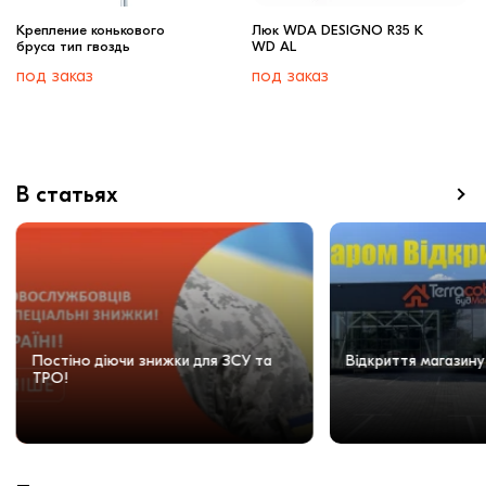
Крепление конькового
Люк WDA DESIGNO R35 K
бруса тип гвоздь
WD AL
под заказ
под заказ
В статьях
Постіно діючи знижки для ЗСУ та
Відкриття магазину
ТРО!