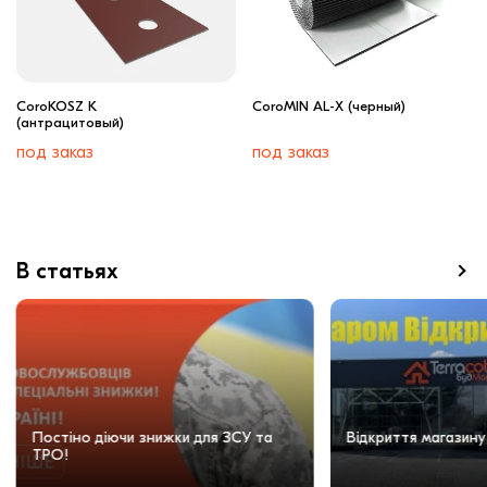
CoroKOSZ K
CoroMIN AL-X (черный)
(антрацитовый)
под заказ
под заказ
В статьях
Постіно діючи знижки для ЗСУ та
Відкриття магазину
ТРО!