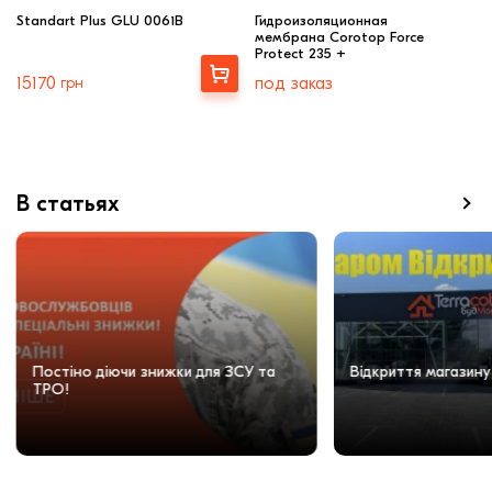
Standart Plus GLU 0061В
Гидроизоляционная
мембрана Corotop Force
Protect 235 +
Выбрать
15170
грн
под заказ
В статьях
Постіно діючи знижки для ЗСУ та
Відкриття магазину
ТРО!