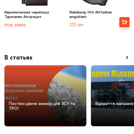
Керамическая черепица
Nelskamp H14 Altfarben
Турмалин Антрацит
engobiert
Купити
под заказ
123
грн
В статьях
Постіно діючи знижки для ЗСУ та
Відкриття магазину
ТРО!