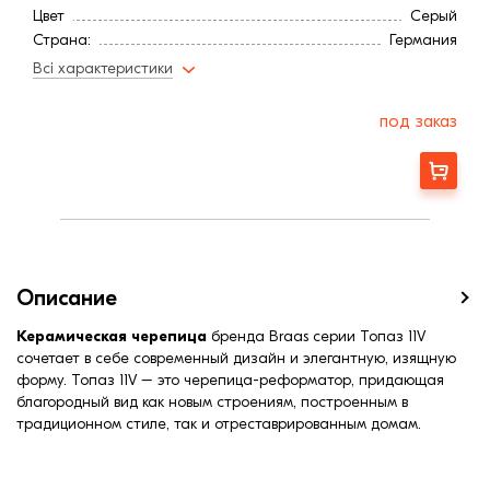
Цвет
Серый
Страна:
Германия
Расход, шт/м²:
11,5
Всі характеристики
Расход, шт/м²:
13,6
Покрытие
Глазурь
под заказ
Длина, мм:
445
Минимальный угол наклона3
22,0
Заказать
Вес, кг:
3,5
Ширина, мм:
265
Средняя ширина обрешетки, мм:
229
Средняя длина обрешетки, мм:
320
Средняя длина обрешетки, мм:
380
Описание
Керамическая черепица
бренда Braas серии Топаз 11V
сочетает в себе современный дизайн и элегантную, изящную
форму. Топаз 11V – это черепица-реформатор, придающая
благородный вид как новым строениям, построенным в
традиционном стиле, так и отреставрированным домам.