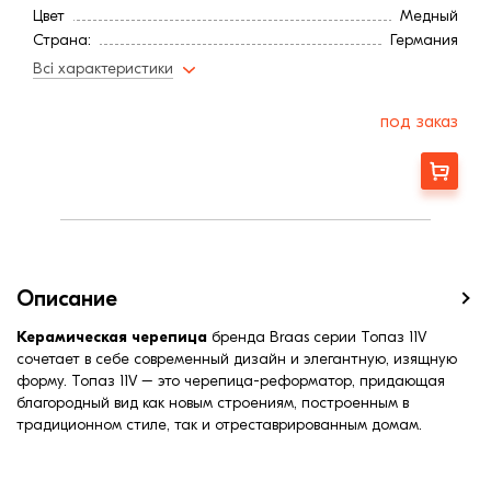
Цвет
Медный
Страна:
Германия
Расход, шт/м²:
11,5
Всі характеристики
Расход, шт/м²:
13,6
Покрытие
Ангоб
под заказ
Длина, мм:
445
Минимальный угол наклона3
22
Заказать
Вес, кг:
3,5
Ширина, мм:
265
Средняя ширина обрешетки, мм:
229
Средняя длина обрешетки, мм:
320
Средняя длина обрешетки, мм:
380
Описание
Керамическая черепица
бренда Braas серии Топаз 11V
сочетает в себе современный дизайн и элегантную, изящную
форму. Топаз 11V – это черепица-реформатор, придающая
благородный вид как новым строениям, построенным в
традиционном стиле, так и отреставрированным домам.