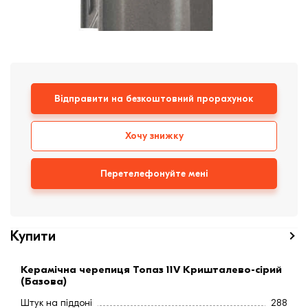
Клінкерная плитка
Сходи та ганок
Будівельні суміші
Відправити на безкоштовний прорахунок
Хочу знижку
Перетелефонуйте мені
Купити
Керамічна черепиця Топаз 11V Кришталево-сірий
(Базова)
Штук на піддоні
288