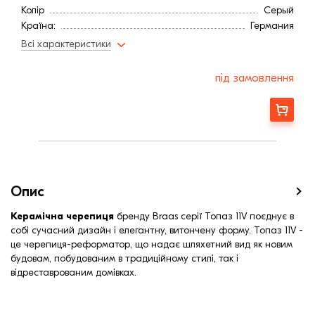
Колір
Серый
Країна:
Германия
Витрата, шт / м2
11,5
Всі характеристики
Витрата, шт / м2
13,6
Покриття
Глазурь
під замовлення
Довжина, мм
445
Мінімальний кут нахилу
22,0
Замовити
Вага, кг
3,5
Ширина, мм:
265
Середня ширина обрешітки (мм):
229
Середня довжина обрешітки, мм:
320
Середня довжина обрешітки, мм:
380
Опис
Керамічна черепиця
бренду Braas серії Топаз 11V поєднує в
собі сучасний дизайн і елегантну, витончену форму. Топаз 11V -
це черепиця-реформатор, що надає шляхетний вид як новим
будовам, побудованим в традиційному стилі, так і
відреставрованим домівках.