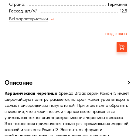
Страна:
Германия
Расход, шт/м²:
12,5
Длина, мм:
440
Всі характеристики
Минимальный угол наклона3
22
Вес, кг:
3,4
под заказ
Ширина, мм:
280
Средняя ширина обрешетки, мм:
217
Заказать
Средняя длина обрешетки, мм:
366
Описание
Керамическая черепица
бренда Braas серии Роман 13 имеет
широчайшую палитру расцветок, которая может удовлетворить
самых привередливых покупателей. При этом нужно обратить
внимание, что в коричневом и черном цвете применятся
уникальная технология «прокрашивания черепицы в массе».
Эта технология применяется только для премиальных моделей,
каковой и является Роман 13. Элегантная форма и
комбинирование разных цветов и оттенков с тонкими