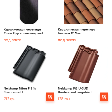
Керамическая черепица
Керамическая черепица
Опал Хрустально-черный
Галлиан 12 Микс
под заказ
под заказ
Nelskamp Nibra F 8 ½
Nelskamp F12 U-SUD
Shwarz-matt
Bordeauxrot engobiert
Выбрать
Купити
712
грн
128
грн