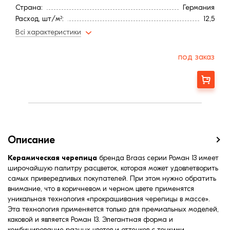
Страна:
Германия
Расход, шт/м²:
12,5
Длина, мм:
440
Всі характеристики
Минимальный угол наклона3
22
Вес, кг:
3,4
под заказ
Ширина, мм:
280
Средняя ширина обрешетки, мм:
217
Заказать
Средняя длина обрешетки, мм:
366
Описание
Керамическая черепица
бренда Braas серии Роман 13 имеет
широчайшую палитру расцветок, которая может удовлетворить
самых привередливых покупателей. При этом нужно обратить
внимание, что в коричневом и черном цвете применятся
уникальная технология «прокрашивания черепицы в массе».
Эта технология применяется только для премиальных моделей,
каковой и является Роман 13. Элегантная форма и
комбинирование разных цветов и оттенков с тонкими