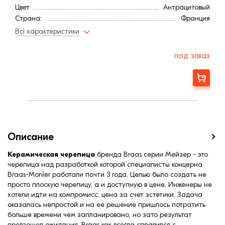
Цвет
Антрацитовый
Страна:
Франция
Расход, шт/м²:
9,7
Всі характеристики
Длина, мм:
465
Минимальный угол наклона3
21
под заказ
Вес, кг:
4,2
Ширина, мм:
326
Заказать
Средняя ширина обрешетки, мм:
280
Средняя длина обрешетки, мм:
353
Средняя длина обрешетки, мм:
383
Описание
Керамическая черепица
бренда Braas серии Мейзер - это
черепица над разработкой которой специалисты концерна
Braas-Monier работали почти 3 года. Целью было создать не
просто плоскую черепицу, а и доступную в цене. Инженеры не
хотели идти на компромисс: цена за счет эстетики. Задача
оказалась непростой и на ее решение пришлось потратить
больше времени чем запланировано, но зато результат
превзошел ожидания. Braas как всегда справился с