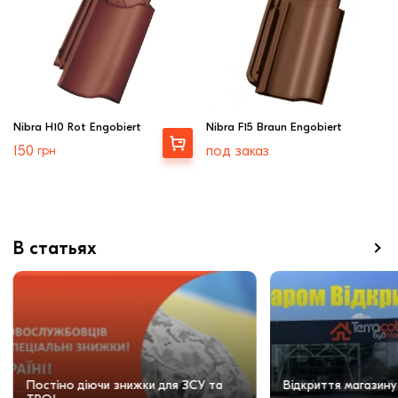
Nibra H10 Rot Engobiert
Nibra F15 Braun Engobiert
Купити
150
грн
под заказ
В статьях
Постіно діючи знижки для ЗСУ та
Відкриття магазину