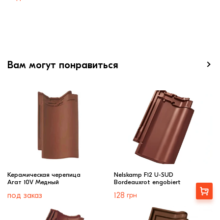
Вам могут понравиться
Керамическая черепица
Nelskamp F12 U-SUD
Агат 10V Медный
Bordeauxrot engobiert
Купити
под заказ
128
грн