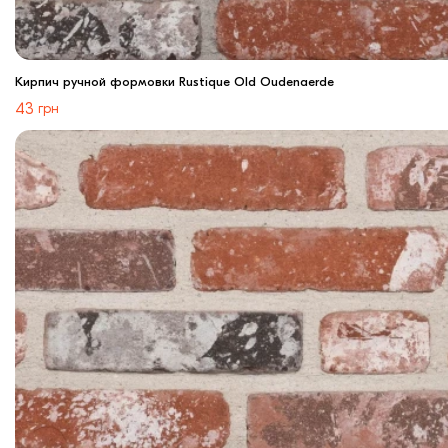
Кирпич ручной формовки Rustique Old Oudenaerde
43
грн