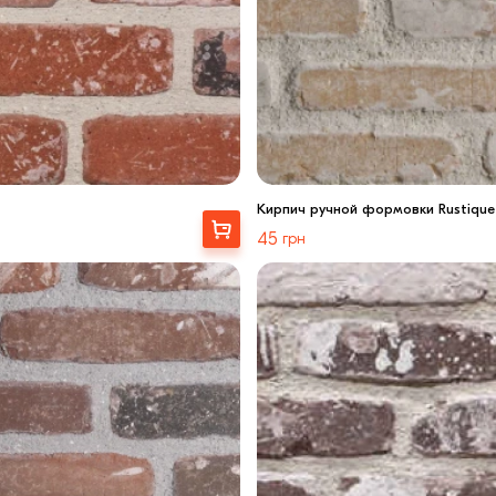
Кирпич ручной формовки Rustique
Выбрать
45
грн