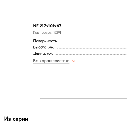
NF 217x101x67
Код товара: 15291
Поверхность
Высота, мм:
Длина, мм:
Тип кирпича
Всі характеристики
Ширина, мм:
Из серии