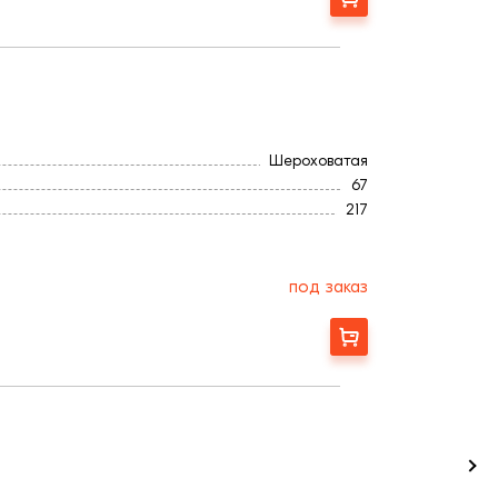
Шероховатая
67
217
Полнотелый
101
под заказ
Заказать