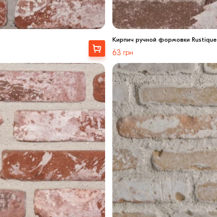
Кирпич ручной формовки Rustique
Выбрать
63
грн