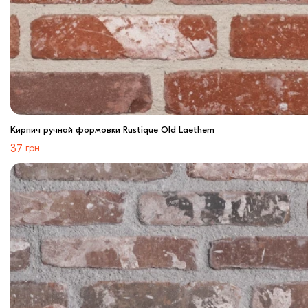
Кирпич ручной формовки Rustique Old Laethem
37
грн