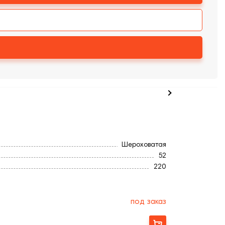
Шероховатая
52
220
Полнотелый
74
под заказ
Заказать