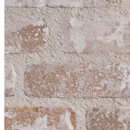
Кирпич ручной
формовки
Клинкерная плитка
Ступени, крыльцо
Строительные
смеси