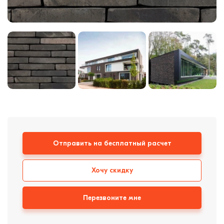
Кирпич ручной
формовки
Клинкерная плитка
Ступени, крыльцо
Строительные
смеси
Отправить на бесплатный расчет
Хочу скидку
Перезвоните мне