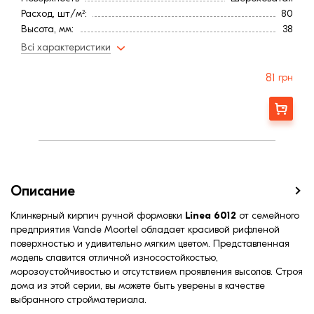
Расход, шт/м²:
80
Высота, мм:
38
Длина, мм:
240
Всі характеристики
Тип кирпича
Полнотелый
Ширина, мм:
115
81
грн
Страна:
Бельгия
Марка прочности (м):
300
Заказать
Цвет
Черный
Фактура
Рифленая
Описание
Клинкерный кирпич ручной формовки
Linea 6012
от семейного
предприятия Vande Moortel обладает красивой рифленой
поверхностью и удивительно мягким цветом. Представленная
модель славится отличной износостойкостью,
морозоустойчивостью и отсутствием проявления высолов. Строя
дома из этой серии, вы можете быть уверены в качестве
выбранного стройматериала.