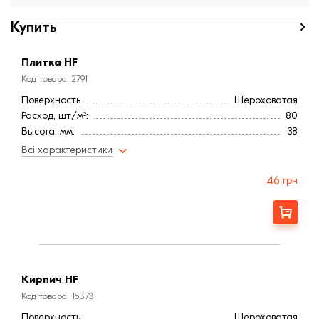
Купить
Плитка HF
Код товара: 2791
Поверхность
Шероховатая
Расход, шт/м²:
80
Высота, мм:
38
Длина, мм:
240
Всі характеристики
Тип кирпича
Полнотелый
Ширина, мм:
20
46
грн
Страна:
Бельгия
Марка прочности (м):
300
Заказать
Цвет
Черный
Фактура
Рифленая
Кирпич HF
Код товара: 15373
Поверхность
Шероховатая