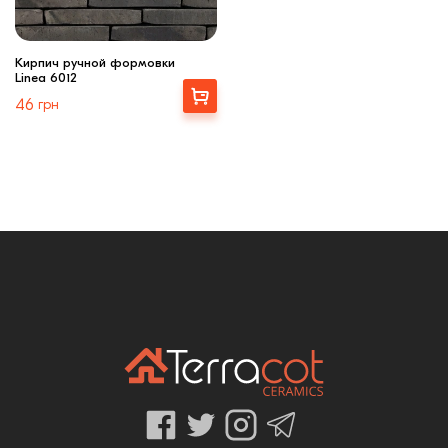
Кирпич ручной формовки
Linea 6012
Выбрать
46
грн