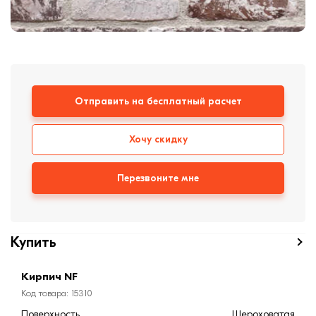
Кирпич ручной
формовки
Клинкерная плитка
Ступени, крыльцо
Строительные
Отправить на бесплатный расчет
смеси
Хочу скидку
Перезвоните мне
Купить
Кирпич NF
Код товара: 15310
Поверхность
Шероховатая