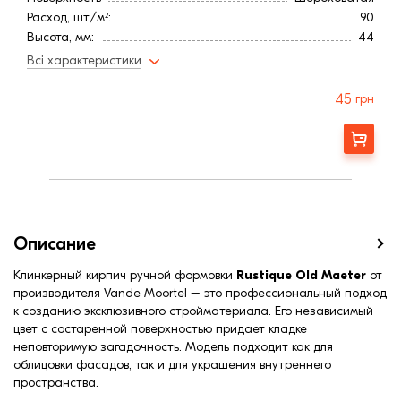
Расход, шт/м²:
90
Высота, мм:
44
Длина, мм:
188
Всі характеристики
Тип кирпича
Полнотелый
Ширина, мм:
88
45
грн
Страна:
Бельгия
Марка прочности (м):
300
Заказать
Цвет
Серый
Фактура
Состаренная
Описание
Клинкерный кирпич ручной формовки
Rustique Old Maeter
от
производителя Vande Moortel – это профессиональный подход
к созданию эксклюзивного стройматериала. Его независимый
цвет с состаренной поверхностью придает кладке
неповторимую загадочность. Модель подходит как для
облицовки фасадов, так и для украшения внутреннего
пространства.