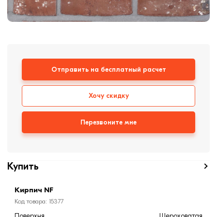
формовки
Клинкерная плитка
Ступени, крыльцо
Строительные
смеси
Отправить на бесплатный расчет
Хочу скидку
Перезвоните мне
Купить
Кирпич NF
Код товара: 15377
Поверхня
Шероховатая