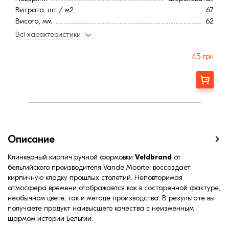
Витрата, шт / м2
67
Висота, мм
62
Довжина, мм
195
Всі характеристики
Тип цегли
Повнотіла
Ширина, мм:
92
45
грн
Країна:
Бельгия
Марка міцності (м):
200
Заказать
Колір
Красный
Фактура
Состаренная
Описание
Клинкерный кирпич ручной формовки
Veldbrand
от
бельгийского производителя Vande Moortel
воссоздает
кирпичную кладку прошлых столетий. Неповторимая
атмосфера времени отображается как в состаренной фактуре,
необычном цвете, так и методе производства. В результате вы
получаете продукт наивысшего качества с неизменным
шармом истории Бельгии.