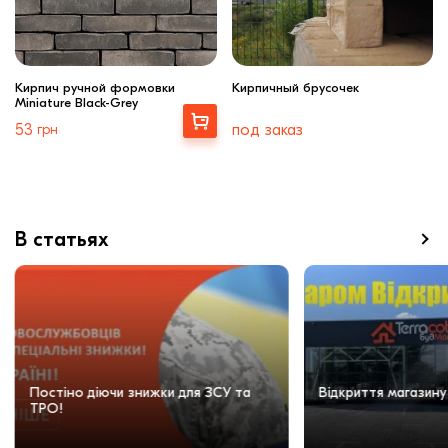
Кирпич ручной формовки
Кирпичный брусочек
Miniature Black-Grey
Выбрать
53
грн
под заказ
В статьях
Постіно діючи знижки для ЗСУ та
Відкриття магазину
ТРО!