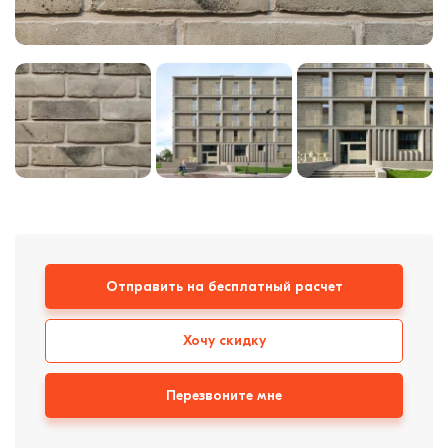
Кирпич ручной
формовки
Клинкерная плитка
Ступени, крыльцо
Строительные
смеси
Отправить на бесплатный расчет
Хочу скидку
Перезвоните мне