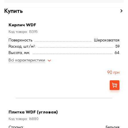
Купить
Кирпич WDF
Код товара: 15395
Поверхность
Шероховатая
Расход, шт/м²:
59
Высота, мм:
64
Длина, мм:
212
Всі характеристики
Тип кирпича
Полнотелый
Ширина, мм:
101
90
грн
Страна:
Бельгия
Марка прочности (м):
200
Заказать
Цвет
Серый
Фактура
Рифленая
Плитка WDF (угловая)
Код товара: 16880
Страна:
Бельгия