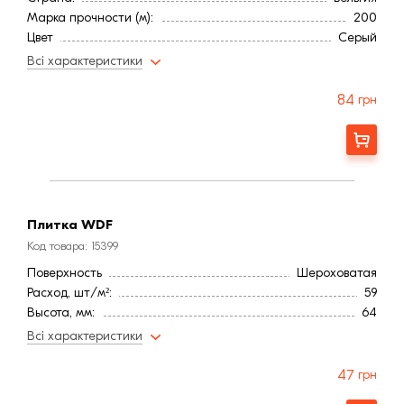
Марка прочности (м):
200
Цвет
Серый
Фактура
Рифленая
Всі характеристики
84
грн
Заказать
Плитка WDF
Код товара: 15399
Поверхность
Шероховатая
Расход, шт/м²:
59
Высота, мм:
64
Длина, мм:
212
Всі характеристики
Тип кирпича
Полнотелый
Ширина, мм:
20
47
грн
Страна:
Бельгия