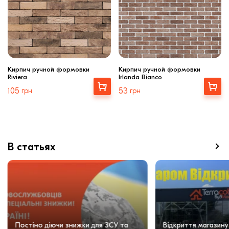
Кирпич ручной формовки
Кирпич ручной формовки
Riviera
Irlanda Bianco
Выбрать
Выбрать
105
грн
53
грн
В статьях
Постіно діючи знижки для ЗСУ та
Відкриття магазину