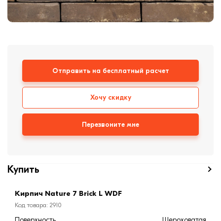
Кровля
Кирпич ручной
формовки
Клинкерная плитка
Ступени, крыльцо
Строительные
Отправить на бесплатный расчет
смеси
Хочу скидку
Перезвоните мне
Купить
Кирпич Nature 7 Brick L WDF
Код товара: 2910
Поверхность
Шероховатая