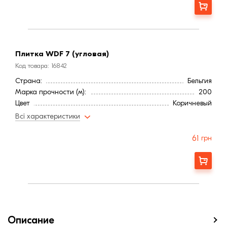
Страна:
Бельгия
Заказать
Марка прочности (м):
200
Цвет
Коричневый
Фактура
Гладкая
Плитка WDF 7 (угловая)
Код товара: 16842
Страна:
Бельгия
Марка прочности (м):
200
Цвет
Коричневый
Фактура
Гладкая
Всі характеристики
61
грн
Заказать
Описание