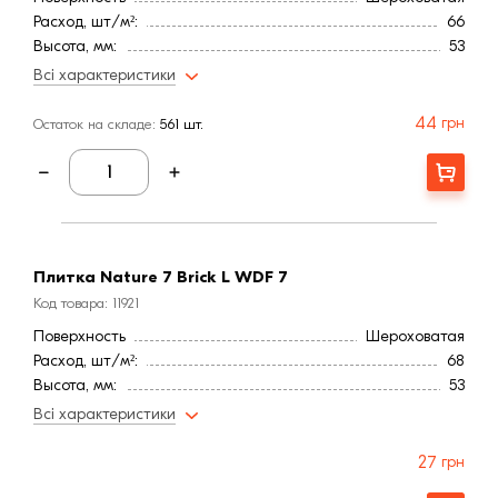
Расход, шт/м²:
66
Высота, мм:
53
Длина, мм:
222
Всі характеристики
Тип кирпича
Полнотелый
Ширина, мм:
73
44
грн
Остаток на складе:
561 шт.
Штук на поддоне:
1000
Страна:
Бельгия
Купити
Марка прочности (м):
200
Цвет
Коричневый
Фактура
Гладкая
Плитка Nature 7 Brick L WDF 7
Код товара: 11921
Поверхность
Шероховатая
Расход, шт/м²:
68
Высота, мм:
53
Длина, мм:
222
Всі характеристики
Штук на поддоне:
500
Тип кирпича
Полнотелый
27
грн
Ширина, мм:
20