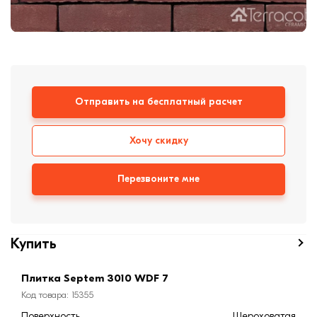
Кровля
Кирпич ручной
формовки
Клинкерная плитка
Ступени, крыльцо
Отправить на бесплатный расчет
Строительные
смеси
Хочу скидку
Перезвоните мне
Купить
Плитка Septem 3010 WDF 7
Код товара: 15355
Поверхность
Шероховатая