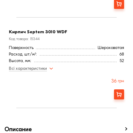
Заказать
Кирпич Septem 3010 WDF
Код товара: 15344
Поверхность
Шероховатая
Расход, шт/м²:
68
Высота, мм:
52
Длина, мм:
218
Всі характеристики
Тип кирпича
Полнотелый
Ширина, мм:
72
36
грн
Страна:
Бельгия
Марка прочности (м):
300
Заказать
Цвет
Красный
Фактура
Гладкая
Описание