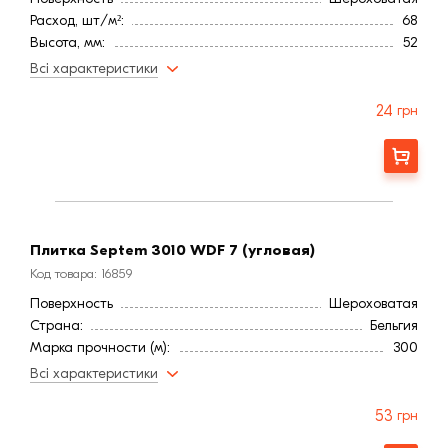
Расход, шт/м²:
68
Высота, мм:
52
Длина, мм:
218
Всі характеристики
Вес, кг:
0,5
Тип кирпича
Полнотелый
24
грн
Ширина, мм:
20
Страна:
Бельгия
Заказать
Марка прочности (м):
300
Цвет
Красный
Фактура
Гладкая
Плитка Septem 3010 WDF 7 (угловая)
Код товара: 16859
Поверхность
Шероховатая
Страна:
Бельгия
Марка прочности (м):
300
Цвет
Красный
Всі характеристики
Фактура
Гладкая
53
грн