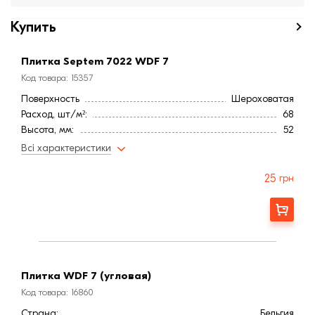
Купить
Плитка Septem 7022 WDF 7
Код товара: 15357
Поверхность
Шероховатая
Расход, шт/м²:
68
Высота, мм:
52
Длина, мм:
220
Всі характеристики
Тип кирпича
Полнотелый
Страна:
Бельгия
25
грн
Марка прочности (м):
300
Цвет
Антрацитовый
Заказать
Фактура
Гладка
Плитка WDF 7 (угловая)
Код товара: 16860
Страна:
Бельгия