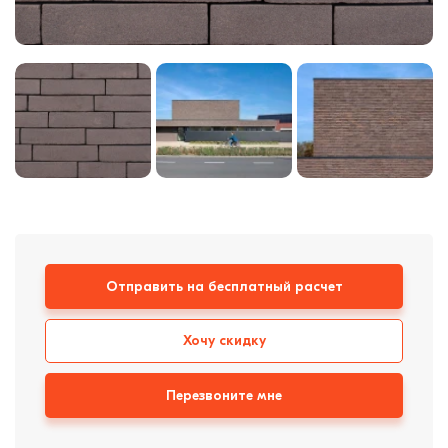
Кровля
Кирпич ручной
формовки
Клинкерная плитка
Ступени, крыльцо
Строительные
смеси
Отправить на бесплатный расчет
Хочу скидку
Перезвоните мне