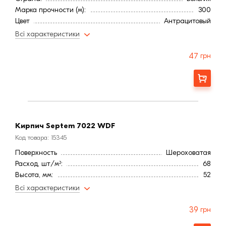
Марка прочности (м):
300
Цвет
Антрацитовый
Фактура
Гладка
Всі характеристики
47
грн
Заказать
Кирпич Septem 7022 WDF
Код товара: 15345
Поверхность
Шероховатая
Расход, шт/м²:
68
Высота, мм:
52
Длина, мм:
218
Всі характеристики
Тип кирпича
Полнотелый
Ширина, мм:
72
39
грн
Страна:
Бельгия