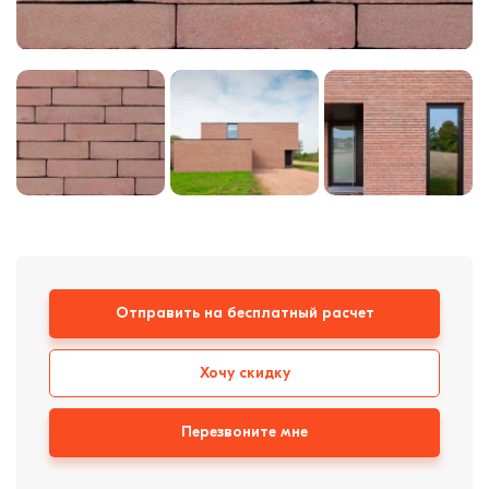
Кровля
Кирпич ручной
формовки
Клинкерная плитка
Ступени, крыльцо
Строительные
смеси
Отправить на бесплатный расчет
Хочу скидку
Перезвоните мне