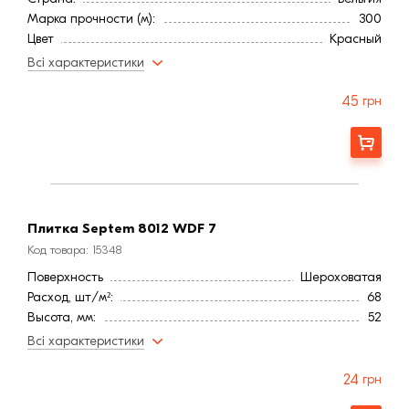
Марка прочности (м):
300
Цвет
Красный
Фактура
Гладкая
Всі характеристики
45
грн
Заказать
Плитка Septem 8012 WDF 7
Код товара: 15348
Поверхность
Шероховатая
Расход, шт/м²:
68
Высота, мм:
52
Длина, мм:
220
Всі характеристики
Тип кирпича
Полнотелый
Ширина, мм:
20
24
грн
Страна:
Бельгия