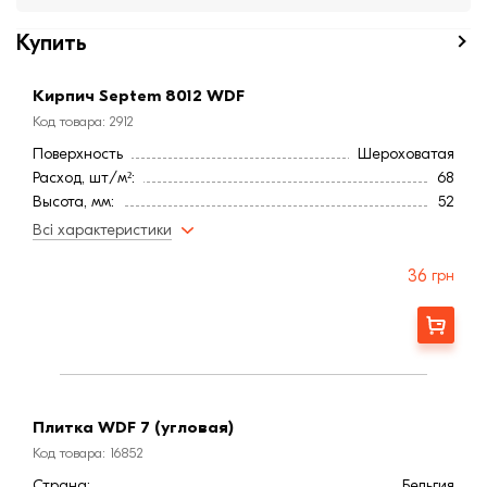
Купить
Кирпич Septem 8012 WDF
Код товара: 2912
Поверхность
Шероховатая
Расход, шт/м²:
68
Высота, мм:
52
Длина, мм:
220
Всі характеристики
Тип кирпича
Полнотелый
Ширина, мм:
73
36
грн
Страна:
Бельгия
Марка прочности (м):
300
Заказать
Цвет
Красный
Фактура
Гладкая
Плитка WDF 7 (угловая)
Код товара: 16852
Страна:
Бельгия